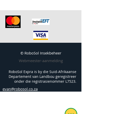
© RoboSol Insekbeheer
Webmeester-aanmelding
RoboSol Expra is by die Suid-Afrikaanse
Departement van Landbou geregistreer
onder die registrasienommer L7523.
evan@robosol.co.za
TERUGVOER
Robosol verwelkom u geldige terugvoer.
Laat asseblief vir ons 'n boodskap en ons